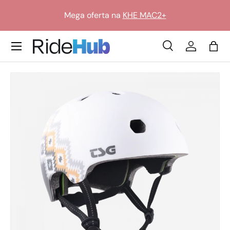
Mega oferta na
KHE MAC2+
Przejdź do treści
Translation missing: pl.general.icon_labels.menu
Szukaj
Zaloguj si
Tor
Szukaj
Szukaj