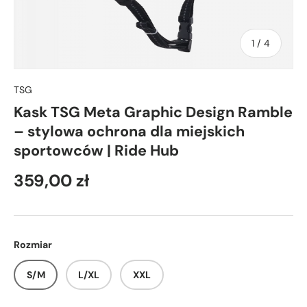
z
1
/
4
TSG
Kask TSG Meta Graphic Design Ramble
– stylowa ochrona dla miejskich
sportowców | Ride Hub
359,00 zł
Rozmiar
S/M
L/XL
XXL