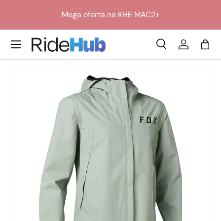
Mega oferta na
KHE MAC2+
Przejdź do treści
Translation missing: pl.general.icon_labels.menu
Szukaj
Zaloguj si
Tor
Szukaj
Szukaj