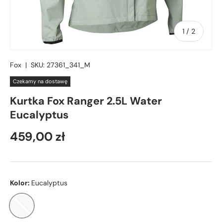
z
1
/
2
Fox
|
SKU:
27361_341_M
Czekamy na dostawę
Kurtka Fox Ranger 2.5L Water
Eucalyptus
459,00 zł
Kolor:
Eucalyptus
Eucalyptus