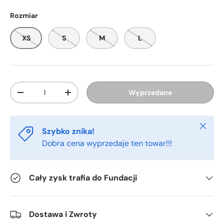
Rozmiar
XS
S
M
L
Ilość
Wyprzedane
-
+
Zamkn
Szybko znika!
Dobra cena wyprzedaje ten towar!!!
Cały zysk trafia do Fundacji
Dostawa i Zwroty