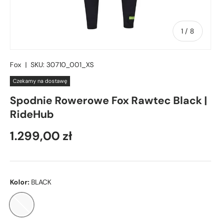
z
1
/
8
Fox
|
SKU:
30710_001_XS
Czekamy na dostawę
Spodnie Rowerowe Fox Rawtec Black |
RideHub
1.299,00 zł
Kolor:
BLACK
BLACK