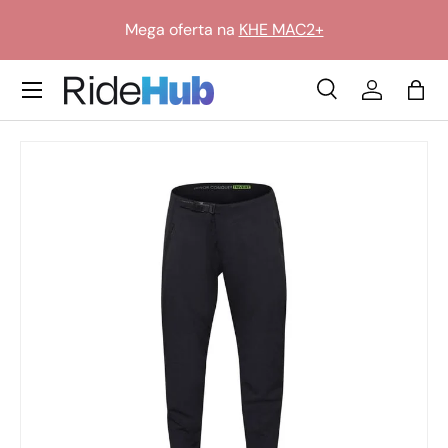
Mega oferta na
KHE MAC2+
Przejdź do treści
Translation missing: pl.general.icon_labels.menu
Szukaj
Zaloguj si
Tor
Szukaj
Szukaj